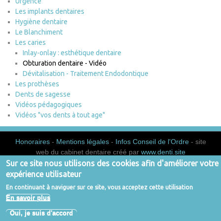
Urgence
Les implants dentaires
Hygiène dentaire
Le Blanchiment
Les caries
Inlay-onlay : esthétique dentaire
Obturation dentaire - Vidéo
Dévitalisation - Traitement Endodontique
Les prothèses
Dents de sagesse
Vidéos pédagogiques
Vidéos "vos dents à tout age"
Honoraires
-
Mentions légales
-
Infos Conseil de l'Ordre
- site
web du cabinet dentaire créé par
www.denti.site
Sur ce site nous utilisons des cookies afin d'améliorer votre
expérience utilisateur
En continuant à naviguer sur ce site, vous acceptez cette utilisation
En savoir plus
Oui, je suis d'accord